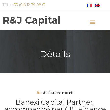
TEL :
+33 (0)6 12 79 08 61
R&J Capital
Détails
Distribution
,
In bonis
Banexi Capital Partner,
accompagné par CIC Finance