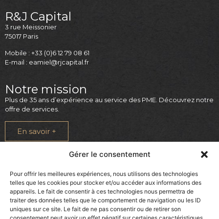
R&J Capital
3 rue Meissonier
75017 Paris
Mobile : +33 (0)6 12 79 08 61
E-mail : eamiel@rjcapital.fr
Notre mission
Plus de 35 ans d’expérience au service des PME. Découvrez notre
offre de services.
En savoir +
Légal
Gérer le consentement
Mentions légales
Pour offrir les meilleures expériences, nous utilisons des technologies
telles que les cookies pour stocker et/ou accéder aux informations des
Politique de cookies
appareils. Le fait de consentir à ces technologies nous permettra de
Poltitique de confidentialité
traiter des données telles que le comportement de navigation ou les ID
uniques sur ce site. Le fait de ne pas consentir ou de retirer son
consentement peut avoir un effet négatif sur certaines caractéristiques