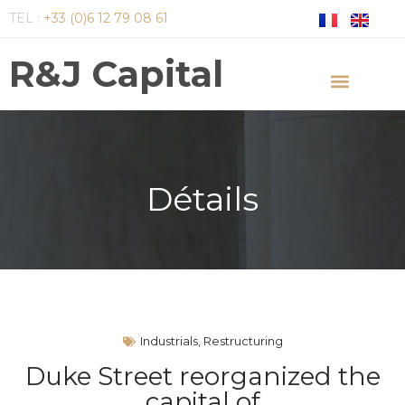
TEL :
+33 (0)6 12 79 08 61
R&J Capital
Détails
Industrials
,
Restructuring
Duke Street reorganized the
capital of