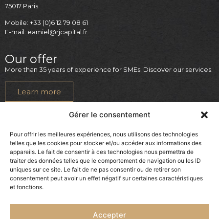
75017 Paris
Mobile: +33 (0)6 12 79 08 61
E-mail: eamiel@rjcapital.fr
Our offer
More than 35 years of experience for SMEs. Discover our services.
Learn more
Legal
Gérer le consentement
Legal notice
Pour offrir les meilleures expériences, nous utilisons des technologies
telles que les cookies pour stocker et/ou accéder aux informations des
Cookies notice
appareils. Le fait de consentir à ces technologies nous permettra de
Privcacy policy
traiter des données telles que le comportement de navigation ou les ID
uniques sur ce site. Le fait de ne pas consentir ou de retirer son
consentement peut avoir un effet négatif sur certaines caractéristiques
et fonctions.
Accepter